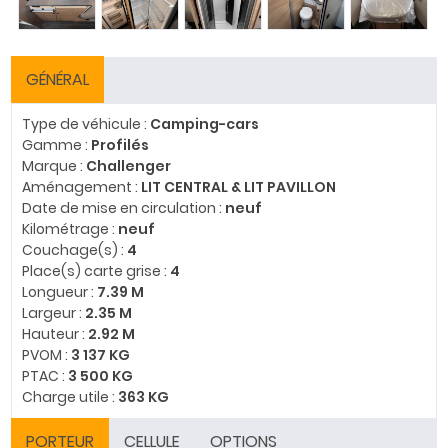
GÉNÉRAL
Type de véhicule :
Camping-cars
Gamme :
Profilés
Marque :
Challenger
Aménagement :
LIT CENTRAL & LIT PAVILLON
Date de mise en circulation :
neuf
Kilométrage :
neuf
Couchage(s) :
4
Place(s) carte grise :
4
Longueur :
7.39 M
Largeur :
2.35 M
Hauteur :
2.92 M
PVOM :
3 137 KG
PTAC :
3 500 KG
Charge utile :
363 KG
PORTEUR
CELLULE
OPTIONS