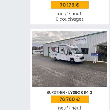
70 175 €
neuf • neuf
6 couchages
BURSTNER
LYSEO 684 G
76 760 €
neuf • neuf