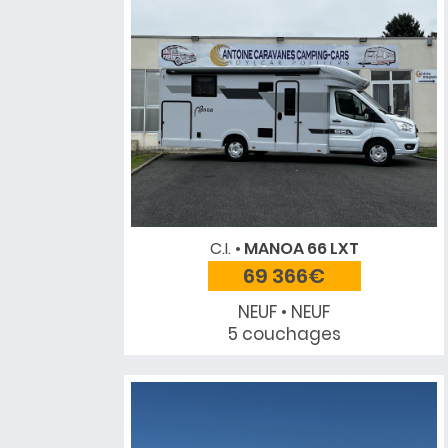
C.I.
MANOA 66 LXT
69 366€
NEUF • NEUF
5 couchages