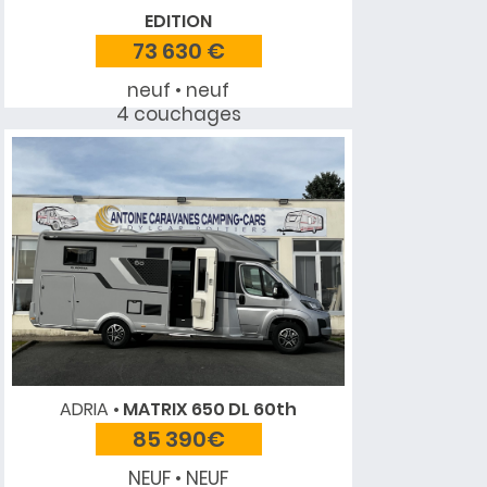
EDITION
73 630 €
neuf • neuf
4 couchages
ADRIA
MATRIX 650 DL 60th
85 390€
NEUF • NEUF