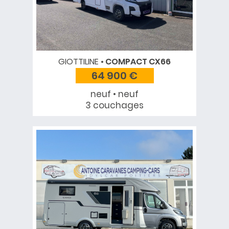
GIOTTILINE
COMPACT CX66
64 900 €
neuf • neuf
3 couchages