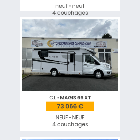
neuf • neuf
4 couchages
C.I.
MAGIS 66 XT
73 066 €
NEUF • NEUF
4 couchages