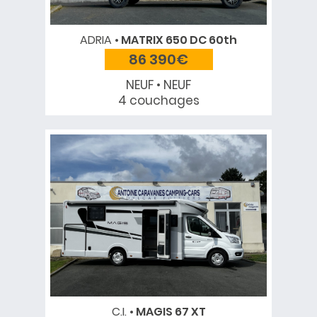
ADRIA
MATRIX 650 DC 60th
86 390€
NEUF • NEUF
4 couchages
C.I.
MAGIS 67 XT