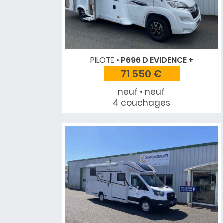
PILOTE
P696 D EVIDENCE +
71 550 €
neuf • neuf
4 couchages